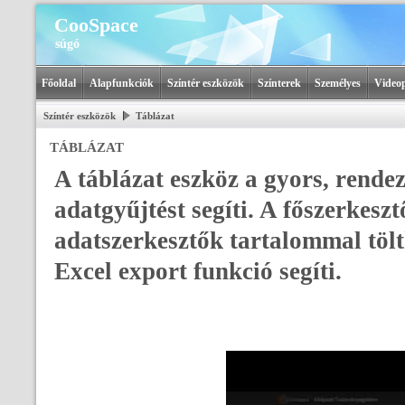
CooSpace
súgó
Főoldal
Alapfunkciók
Színtér eszközök
Színterek
Személyes
Videop
Színtér eszközök
Táblázat
TÁBLÁZAT
A táblázat eszköz a gyors, rende
adatgyűjtést segíti. A főszerkesz
adatszerkesztők tartalommal tölth
Excel export funkció segíti.