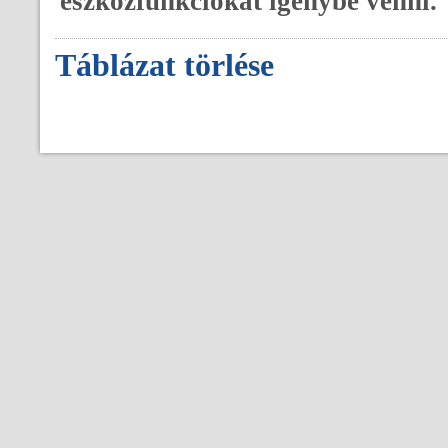
eszközfunkciókat igénybe venni.
Táblázat törlése