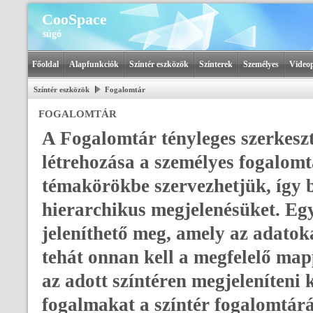
CooSpace
súgó
Főoldal
Alapfunkciók
Színtér eszközök
Színterek
Személyes
Videop
Színtér eszközök
Fogalomtár
FOGALOMTÁR
A Fogalomtár tényleges szerkeszt
létrehozása a személyes fogalom
témakörökbe szervezhetjük, így b
hierarchikus megjelenésüket. Eg
jeleníthető meg, amely az adatok
tehát onnan kell a megfelelő ma
az adott színtéren megjeleníteni 
fogalmakat a színtér fogalomtár