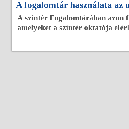
A fogalomtár használata az 
A színtér Fogalomtárában azon fo
amelyeket a színtér oktatója elér