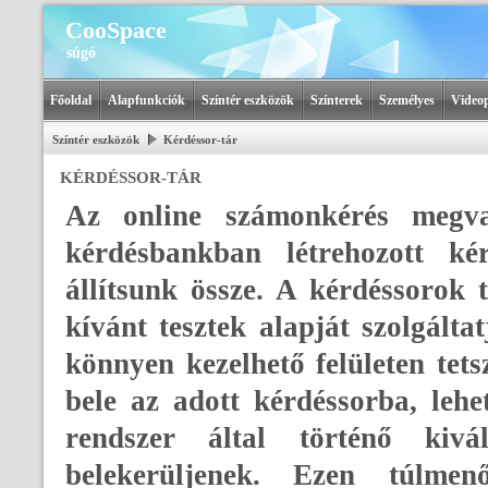
CooSpace
súgó
Főoldal
Alapfunkciók
Színtér eszközök
Színterek
Személyes
Videop
Színtér eszközök
Kérdéssor-tár
KÉRDÉSSOR-TÁR
Az online számonkérés megva
kérdésbankban létrehozott kér
állítsunk össze. A kérdéssorok 
kívánt tesztek alapját szolgálta
könnyen kezelhető felületen tet
bele az adott kérdéssorba, lehe
rendszer által történő kivá
belekerüljenek. Ezen túlmen