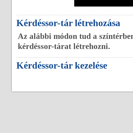
A 
Kérdéssor-tár létrehozása
Az alábbi módon tud a színtérben
kérdéssor-tárat létrehozni.
Kérdéssor-tár kezelése