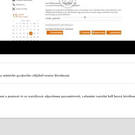
A gyakorlóteszt eszköz
színtérbe gyakorlás céljából tesztet létrehozni.
tani a pontozó és az osztályozó algoritmus paramétereit, valamint csatolni kell hozzá kérdésso