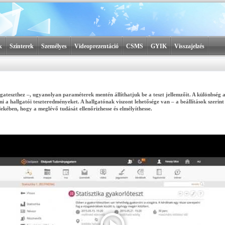
k
Színterek
Személyes
Videoprezentáció
CSMS
GYIK
Visszajelzés
gateszthez –, ugyanolyan paraméterek mentén állíthatjuk be a teszt jellemzőit. A különbség 
i a hallgatói teszteredményeket. A hallgatónak viszont lehetősége van – a beállítások szerint 
kében, hogy a meglévő tudását ellenőrizhesse és elmélyíthesse.