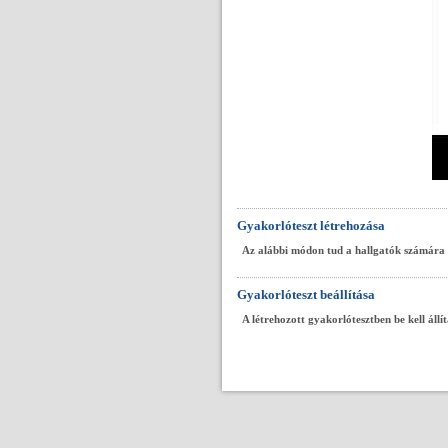
Gyakorlóteszt létrehozása
Az alábbi módon tud a hallgatók számára a 
Gyakorlóteszt beállítása
A létrehozott gyakorlótesztben be kell állí