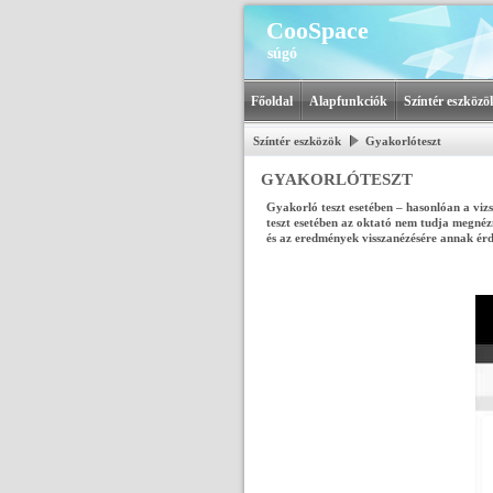
CooSpace
súgó
Főoldal
Alapfunkciók
Színtér eszközö
Színtér eszközök
Gyakorlóteszt
GYAKORLÓTESZT
Gyakorló teszt esetében – hasonlóan a vizs
teszt esetében az oktató nem tudja megnézn
és az eredmények visszanézésére annak érde