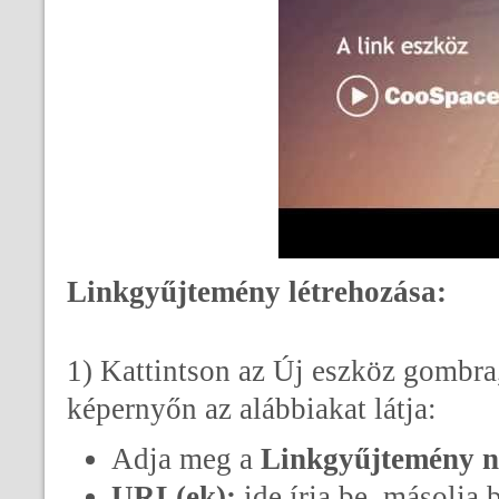
Linkgyűjtemény létrehozása:
1) Kattintson az Új eszköz gombra
képernyőn az alábbiakat látja:
Adja meg a
Linkgyűjtemény n
URL(ek):
ide írja be, másolja