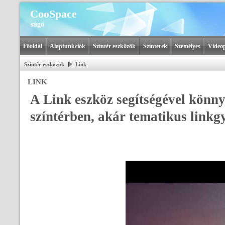
CooSpace
súgó
Főoldal
Alapfunkciók
Színtér eszközök
Színterek
Személyes
Videop
Színtér eszközök
Link
LINK
A Link eszköz segítségével könn
színtérben, akár tematikus link