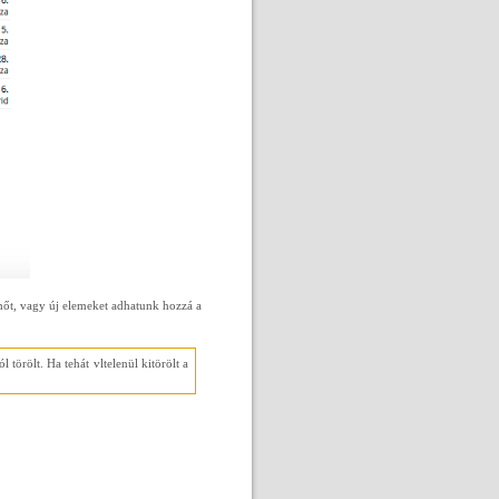
elhőt, vagy új elemeket adhatunk hozzá a
örölt. Ha tehát vltelenül kitörölt a