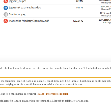
áljuk, ahol válthatunk időrendi nézetre, tömörítve letölthetünk fájlokat, megtekinthetjük a címkef
megtalálható, amelybe azok az elemek, fájlok kerülnek bele, amiket korábban az adott mappából t
nem végleges törlésre kerül, hanem a lomtárba, ahonnan visszaállítható.
jelennek a műveletek, melyekről
további információt itt talál.
át keresője, amive egyszerűen kereshetünk a Mappában található tartalmakra.