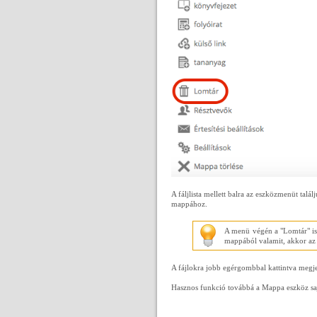
A fáljlista mellett balra az eszközmenüt tal
mappához.
A menü végén a "Lomtár" is 
mappából valamit, akkor az 
A fájlokra jobb egérgombbal kattintva meg
Hasznos funkció továbbá a Mappa eszköz saj