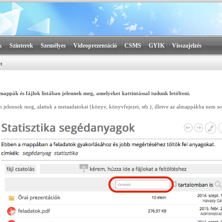
k
Színterek
Személyes
Videoprezentáció
CSMS
GYIK
Visszajelzés
t
ppák és fájlok listában jelennek meg, amelyeket kattintással tudunk letölteni.
jelennek meg, alattuk a metaadatokat (könyv, könyvfejezet, stb.), illetve az almappákba nem soro