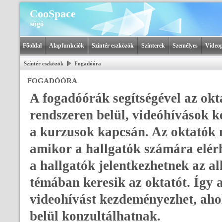
CooSpace
súgó
Főoldal
Alapfunkciók
Színtér eszközök
Színterek
Személyes
Videop
Színtér eszközök
Fogadóóra
FOGADÓÓRA
A fogadóórák segítségével az okt
rendszeren belül, videóhívások k
a kurzusok kapcsán. Az oktatók
amikor a hallgatók számára elér
a hallgatók jelentkezhetnek az 
témában keresik az oktatót. Így a
videohívást kezdeményezhet, ahol
belül konzultálhatnak.