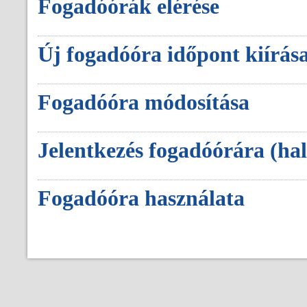
Fogadóórák elérése
Új fogadóóra időpont kiírás
Fogadóóra módosítása
Jelentkezés fogadóórára (ha
Fogadóóra használata