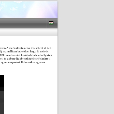
ra. A megvalósítás első lépéseként el kell
) manuálisan bejelölve, hogy ki melyik
 ABC rend szerint kerülnek bele a hallgatók
t, és abban újabb eszközöket (feladatot,
az egyes csoportok láthassák-e egymás