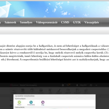
k
Színterek
Személyes
Videoprezentáció
CSMS
GYIK
Visszajelzés
aját döntése alapján osztja be a hallgatókat, és nem ad lehetőséget a hallgatóknak a választás
n a színtér résztvevőit több különböző módszerrel besorolhatjuk a megadott csoportokba: (1
álasztást kérve a rendszertől ő sorolja be, hogy melyik résztvevő melyik csoportba kerül; (3)
ontás megtörténik, ismét lehetőség van a kialakult csoportok számára külön-külön alszíntere
b.) létrehozni. A csoportbontás beállítási lehetőségei között azt is szabályozhatjuk, hogy 