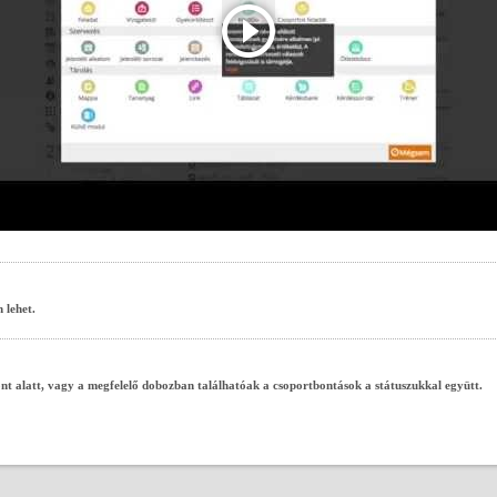
A csoportbontás eszköz
 lehet.
ont alatt, vagy a megfelelő dobozban találhatóak a csoportbontások a státuszukkal együtt.