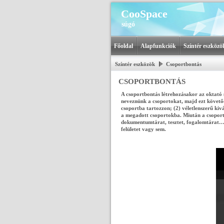
CooSpace
súgó
Főoldal
Alapfunkciók
Színtér eszközö
Színtér eszközök
Csoportbontás
CSOPORTBONTÁS
A csoportbontás létrehozásakor az oktató s
neveznünk a csoportokat, majd ezt követőe
csoportba tartozzon; (2) véletlenszerű kiv
a megadott csoportokba. Miután a csoportb
dokumentumtárat, tesztet, fogalomtárat… st
felületet vagy sem.