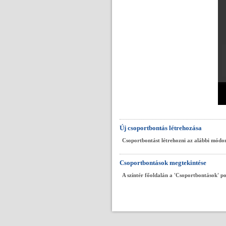
Új csoportbontás létrehozása
Csoportbontást létrehozni az alábbi módon
Csoportbontások megtekintése
A színtér főoldalán a 'Csoportbontások' p