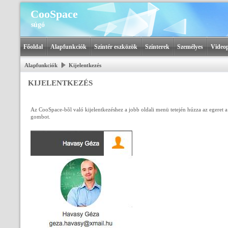
CooSpace
súgó
Főoldal
Alapfunkciók
Színtér eszközök
Színterek
Személyes
Videop
Alapfunkciók
Kijelentkezés
KIJELENTKEZÉS
Az CooSpace-bõl való kijelentkezéshez a jobb oldali menü tetején húzza az egeret 
gombot.